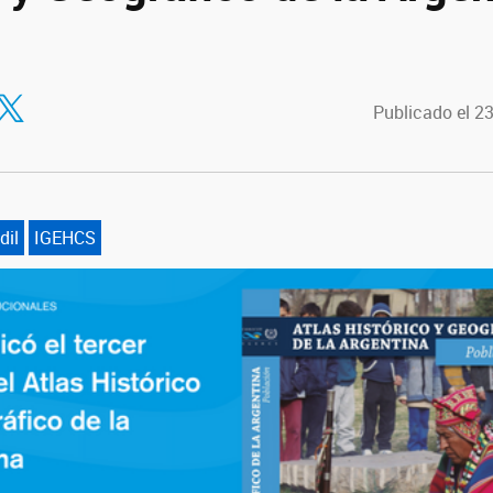
tir en Facebook
ompartir en Twitter
Publicado el 2
dil
IGEHCS