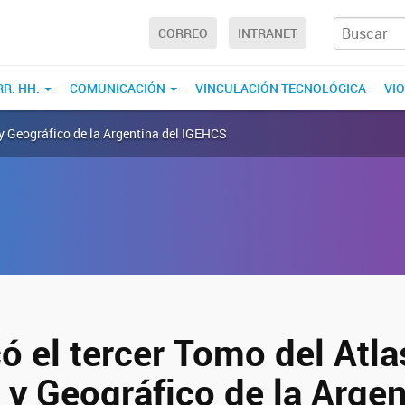
CORREO
INTRANET
RR. HH.
COMUNICACIÓN
VINCULACIÓN TECNOLÓGICA
VI
o y Geográfico de la Argentina del IGEHCS
ó el tercer Tomo del Atla
 y Geográfico de la Argen