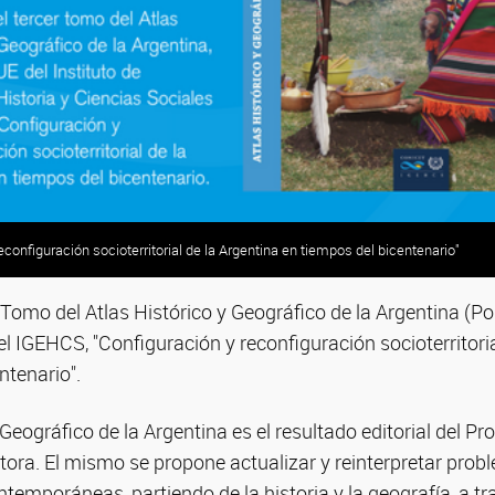
econfiguración socioterritorial de la Argentina en tiempos del bicentenario"
r Tomo del Atlas Histórico y Geográfico de la Argentina (P
l IGEHCS, "Configuración y reconfiguración socioterritoria
ntenario".
y Geográfico de la Argentina es el resultado editorial del 
ora. El mismo se propone actualizar y reinterpretar prob
temporáneas, partiendo de la historia y la geografía, a t