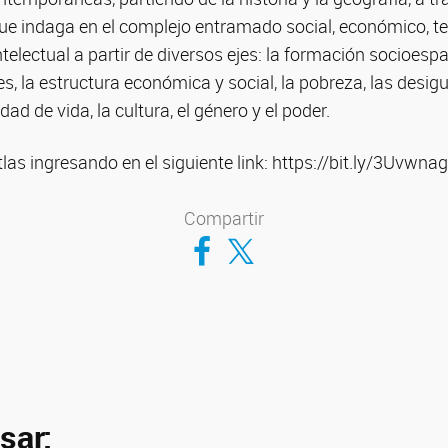
que indaga en el complejo entramado social, económico, terr
 intelectual a partir de diversos ejes: la formación socioesp
es, la estructura económica y social, la pobreza, las desi
lidad de vida, la cultura, el género y el poder.
las ingresando en el siguiente link: https://bit.ly/3Uvwnag
Compartir
Compartir en Facebook
Compartir en Twitter
sar: