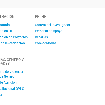
TRACIÓN
RR. HH.
Entrada
Carrera del Investigador
ación UE
Personal de Apoyo
ación de Proyectos
Becarios
 de Investigación
Convocatorias
IAS, GÉNERO Y
DADES
rio de Violencia
 de Género
de Atención
nstitucional OVLG
TO