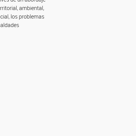
itorial, ambiental,
acial, los problemas
gualdades