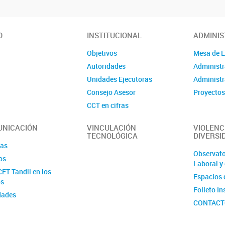
O
INSTITUCIONAL
ADMINIS
Objetivos
Mesa de 
Autoridades
Administr
Unidades Ejecutoras
Administr
Consejo Asesor
Proyectos
CCT en cifras
Transparencia activa
NICACIÓN
VINCULACIÓN
VIOLENC
Contacto
TECNOLÓGICA
DIVERSI
ias
Observato
os
Laboral y
ET Tandil en los
Espacios 
s
Folleto I
dades
CONTAC