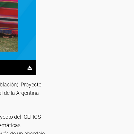
oblación), Proyecto
l de la Argentina
Proyecto del IGEHCS
lemáticas
ravés de un abordaje