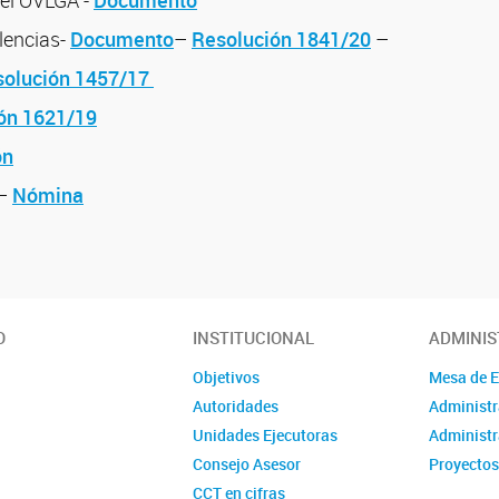
lencias-
Documento
–
Resolución 1841/20
–
olución 1457/17
ón 1621/19
ón
–
Nómina
O
INSTITUCIONAL
ADMINIS
Objetivos
Mesa de 
Autoridades
Administr
Unidades Ejecutoras
Administr
Consejo Asesor
Proyectos
CCT en cifras