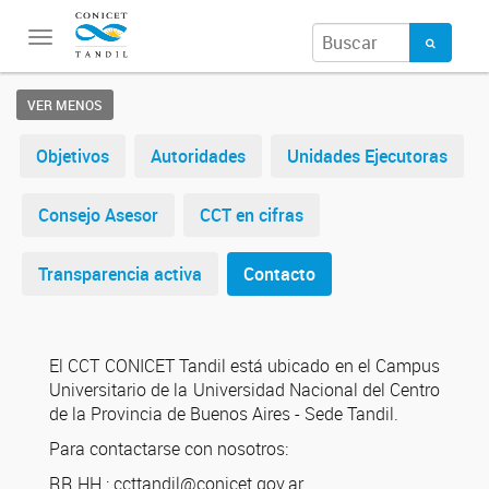
Toggle
navigation
VER MENOS
Objetivos
Autoridades
Unidades Ejecutoras
Consejo Asesor
CCT en cifras
Transparencia activa
Contacto
El CCT CONICET Tandil está ubicado en el Campus
Universitario de la Universidad Nacional del Centro
de la Provincia de Buenos Aires - Sede Tandil.
Para contactarse con nosotros:
RR.HH.: ccttandil@conicet.gov.ar