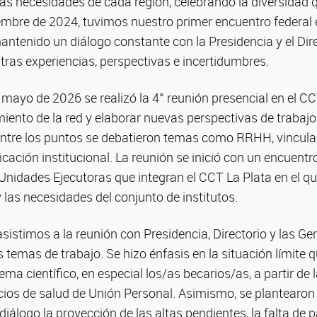
as necesidades de cada región, celebrando la diversidad 
mbre de 2024, tuvimos nuestro primer encuentro federal 
ntenido un diálogo constante con la Presidencia y el Dir
ras experiencias, perspectivas e incertidumbres.
 mayo de 2026 se realizó la 4° reunión presencial en el C
miento de la red y elaborar nuevas perspectivas de trabaj
Entre los puntos se debatieron temas como RRHH, vincula
ación institucional. La reunión se inició con un encuentr
Unidades Ejecutoras que integran el CCT La Plata en el qu
y las necesidades del conjunto de institutos.
asistimos a la reunión con Presidencia, Directorio y las G
 temas de trabajo. Se hizo énfasis en la situación límite
ema científico, en especial los/as becarios/as, a partir de 
icios de salud de Unión Personal. Asimismo, se plantearo
diálogo la proyección de las altas pendientes, la falta de p