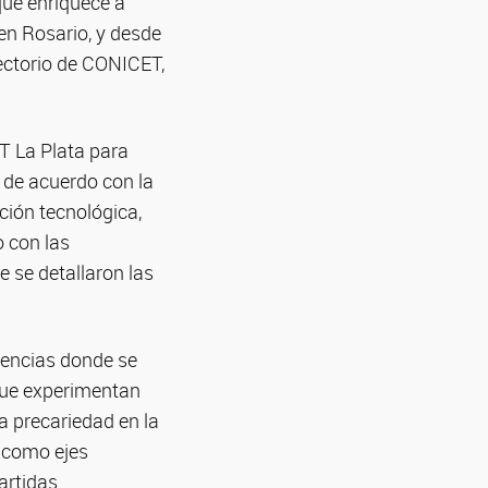
que enriquece a
en Rosario, y desde
ectorio de CONICET,
CT La Plata para
o de acuerdo con la
ción tecnológica,
o con las
e se detallaron las
erencias donde se
 que experimentan
la precariedad en la
n como ejes
artidas