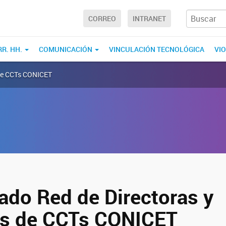
CORREO
INTRANET
RR. HH.
COMUNICACIÓN
VINCULACIÓN TECNOLÓGICA
VI
 de CCTs CONICET
do Red de Directoras y
es de CCTs CONICET