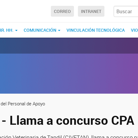
CORREO
INTRANET
RR. HH.
COMUNICACIÓN
VINCULACIÓN TECNOLÓGICA
VI
 del Personal de Apoyo
- Llama a concurso CPA
ación Veterinaria de Tandil (CIVETAN), llama a concurso p