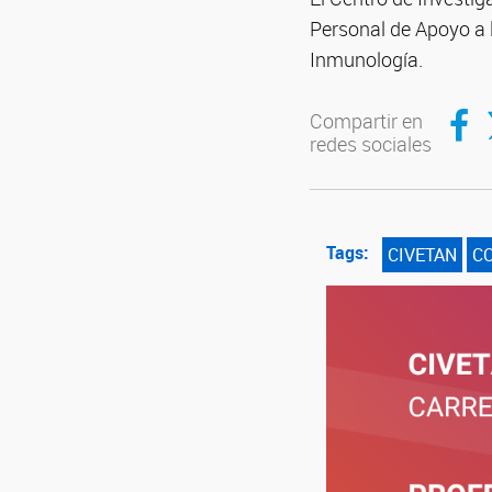
Personal de Apoyo a l
Inmunología.
Compar
C
Compartir en
redes sociales
Tags:
CIVETAN
C