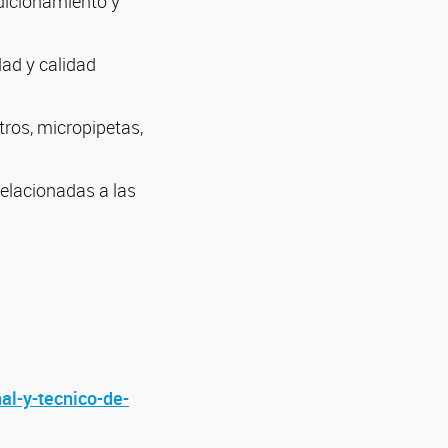
ndicionamiento y
dad y calidad
ros, micropipetas,
relacionadas a las
al-y-tecnico-de-