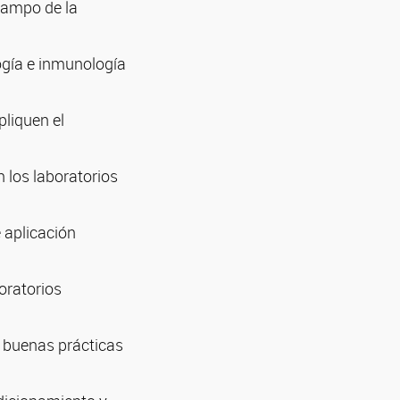
 campo de la
logía e inmunología
pliquen el
 los laboratorios
e aplicación
oratorios
e buenas prácticas